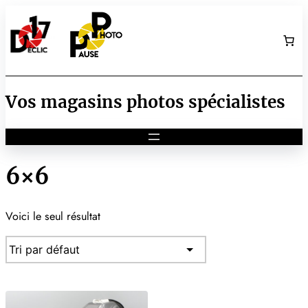
Aller
au
contenu
Vos magasins photos spécialistes
6×6
Voici le seul résultat