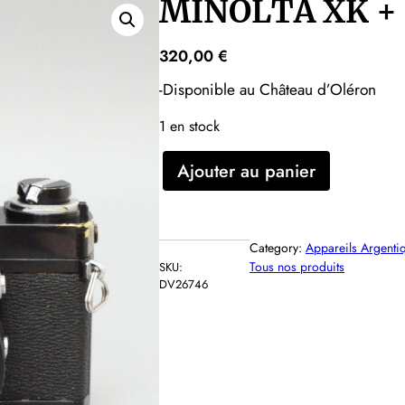
MINOLTA XK + 
320,00
€
-Disponible au Château d’Oléron
1 en stock
q
Ajouter au panier
u
a
n
Category:
Appareils Argenti
t
Tous nos produits
SKU:
i
DV26746
t
é
d
e
M