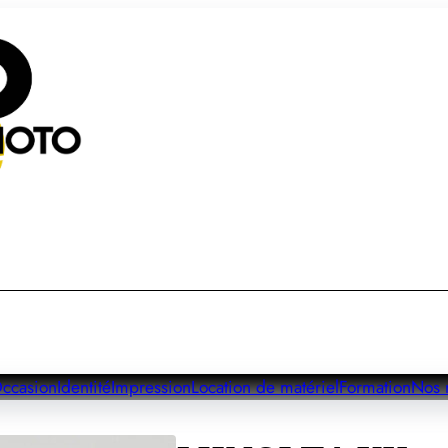
ccasion
Identité
Impression
Location de matériel
Formation
Nos 