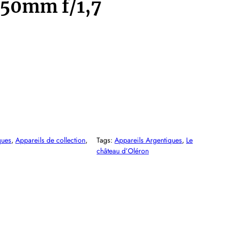
50mm f/1,7
ques
, 
Appareils de collection
, 
Tags:
Appareils Argentiques
, 
Le
château d’Oléron