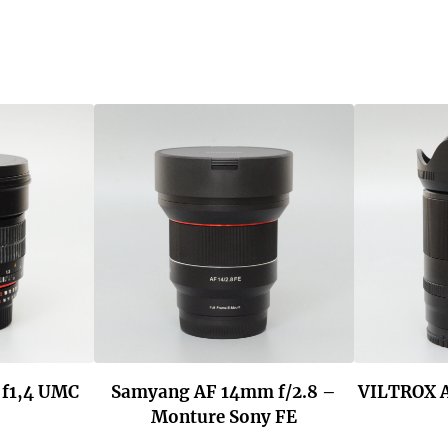
7
f1,4 UMC
Samyang AF 14mm f/2.8 –
VILTROX 
Monture Sony FE