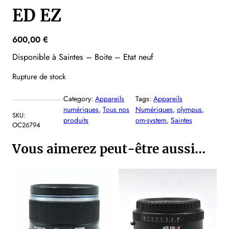
ED EZ
600,00
€
Disponible à Saintes – Boite – Etat neuf
Rupture de stock
Category:
Appareils
Tags:
Appareils
numériques
, 
Tous nos
Numériques
, 
olympus
, 
SKU:
produits
om-system
, 
Saintes
OC26794
Vous aimerez peut-être aussi…