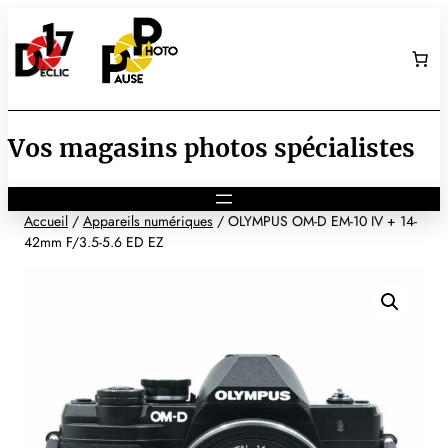
Aller
au
contenu
Vos magasins photos spécialistes
Accueil
/
Appareils numériques
/ OLYMPUS OM-D EM-10 IV + 14-
42mm F/3.5-5.6 ED EZ