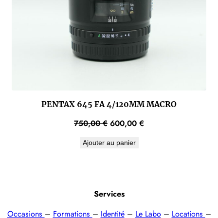
PENTAX 645 FA 4/120MM MACRO
Le
Le
750,00
€
600,00
€
prix
prix
Ajouter au panier
initial
actuel
était :
est :
750,00 €.
600,00 €.
Services
Occasions
–
Formations
–
Identité
–
Le Labo
–
Locations
–