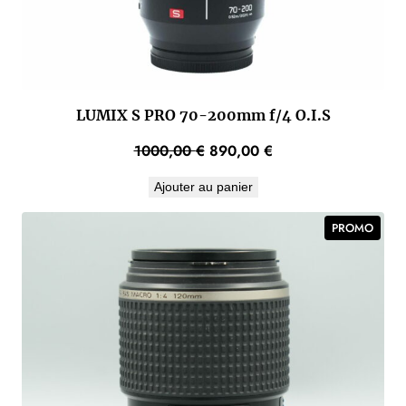
LUMIX S PRO 70-200mm f/4 O.I.S
Le
Le
1000,00
€
890,00
€
prix
prix
Ajouter au panier
initial
actuel
était :
est :
PROD
PROMO
1000,00 €.
890,00 €.
EN
PROM