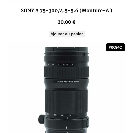
SONY A 75-300/4.5-5.6 (Monture-A )
30,00
€
Ajouter au panier
PROD
PROMO
EN
PROM